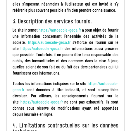
elles s’imposent néanmoins à l’utilisateur qui est invité à s’y
référer le plus souvent possible afin d’en prendre connaissance.
3. Description des services fournis.
Le site internet
https://autoecole-geca.fr
a pour objet de fournir
une information concernant l’ensemble des activités de la
société.
https://autoecole-geca.fr
s’efforce de fournir sur le
site
https://autoecole-geca.fr
des informations aussi précises
que possible. Toutefois, il ne pourra être tenu responsable des
oublis, des inexactitudes et des carences dans la mise à jour,
qu’elles soient de son fait ou du fait des tiers partenaires qui lui
fournissent ces informations.
Toutes les informations indiquées sur le site
https://autoecole-
geca.fr
sont données à titre indicatif, et sont susceptibles
d’évoluer. Par ailleurs, les renseignements figurant sur le
site
https://autoecole-geca.fr
ne sont pas exhaustifs. Ils sont
donnés sous réserve de modifications ayant été apportées
depuis leur mise en ligne.
4. Limitations contractuelles sur les données