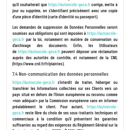
qu’il souhaiterait que
https://autoecole-geca.fr
corrige, mette à
jour ou supprime, en s’identifiant précisément avec une copie
d’une pièce d’identité (carte d’identité ou passeport).
Les demandes de suppression de Données Personnelles seront
soumises aux obligations qui sont imposées à
https://autoecole-
geca.fr
par la loi, notamment en matière de conservation ou
d’archivage des documents. Enfin, les Utilisateurs
de
https://autoecole-geca.fr
peuvent déposer une réclamation
auprès des autorités de contrôle, et notamment de la CNIL
(https://www.cnil.fr/fr/plaintes).
7.4 Non-communication des données personnelles
https://autoecole-geca.fr
s’interdit de traiter, héberger ou
transférer les Informations collectées sur ses Clients vers un
pays situé en dehors de l’Union européenne ou reconnu comme
«non adéquat» par la Commission européenne sans en informer
préalablement le client. Pour autant,
https://autoecole-
geca.fr
reste libre du choix de ses sous-traitants techniques et
commerciaux à la condition qu’il présentent les garanties
suffisantes au regard des exigences du Règlement Général sur la