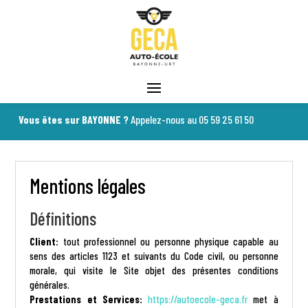
s êtes sur BAYONNE ?
Appelez-nous au
05 59 25 61 50
Mentions légales
Définitions
Client:
tout professionnel ou personne physique capable au
sens des articles 1123 et suivants du Code civil, ou personne
morale, qui visite le Site objet des présentes conditions
générales.
Prestations et Services:
https://autoecole-geca.fr
met à