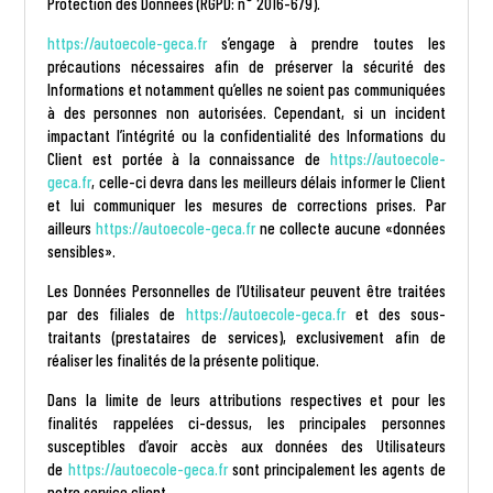
Protection des Données (RGPD: n° 2016-679).
https://autoecole-geca.fr
s’engage à prendre toutes les
précautions nécessaires afin de préserver la sécurité des
Informations et notamment qu’elles ne soient pas communiquées
à des personnes non autorisées. Cependant, si un incident
impactant l’intégrité ou la confidentialité des Informations du
Client est portée à la connaissance de
https://autoecole-
geca.fr
, celle-ci devra dans les meilleurs délais informer le Client
et lui communiquer les mesures de corrections prises. Par
ailleurs
https://autoecole-geca.fr
ne collecte aucune «données
sensibles».
Les Données Personnelles de l’Utilisateur peuvent être traitées
par des filiales de
https://autoecole-geca.fr
et des sous-
traitants (prestataires de services), exclusivement afin de
réaliser les finalités de la présente politique.
Dans la limite de leurs attributions respectives et pour les
finalités rappelées ci-dessus, les principales personnes
susceptibles d’avoir accès aux données des Utilisateurs
de
https://autoecole-geca.fr
sont principalement les agents de
notre service client.