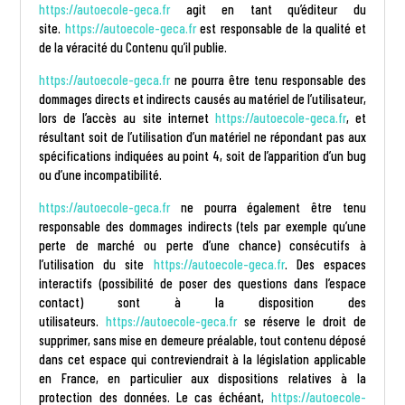
https://autoecole-geca.fr
agit en tant qu’éditeur du
site.
https://autoecole-geca.fr
est responsable de la qualité et
de la véracité du Contenu qu’il publie.
https://autoecole-geca.fr
ne pourra être tenu responsable des
dommages directs et indirects causés au matériel de l’utilisateur,
lors de l’accès au site internet
https://autoecole-geca.fr
, et
résultant soit de l’utilisation d’un matériel ne répondant pas aux
spécifications indiquées au point 4, soit de l’apparition d’un bug
ou d’une incompatibilité.
https://autoecole-geca.fr
ne pourra également être tenu
responsable des dommages indirects (tels par exemple qu’une
perte de marché ou perte d’une chance) consécutifs à
l’utilisation du site
https://autoecole-geca.fr
. Des espaces
interactifs (possibilité de poser des questions dans l’espace
contact) sont à la disposition des
utilisateurs.
https://autoecole-geca.fr
se réserve le droit de
supprimer, sans mise en demeure préalable, tout contenu déposé
dans cet espace qui contreviendrait à la législation applicable
en France, en particulier aux dispositions relatives à la
protection des données. Le cas échéant,
https://autoecole-