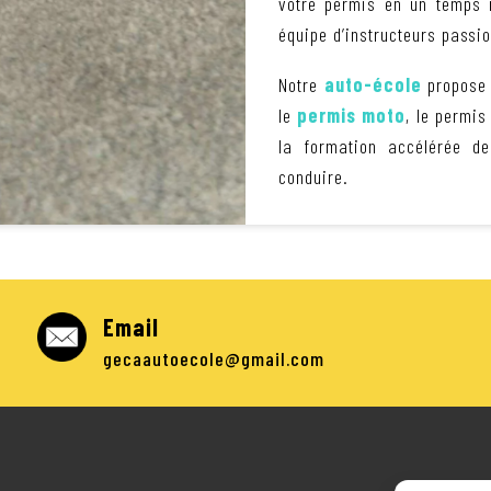
votre permis en un temps 
équipe d’instructeurs passi
Notre
auto-école
propose 
le
permis moto
, le permis
la formation accélérée d
conduire.
Email
gecaautoecole@gmail.com