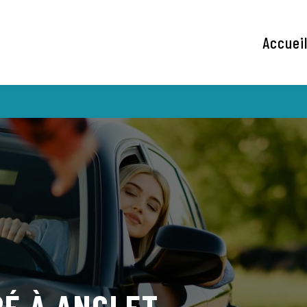
Accuei
RÉ À
ANGLET